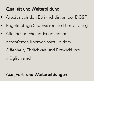
Qualität und Weiterbildung
Arbeit nach den Ethikrichtlinien der DGSF
Regelmäßige Supervision und Fortbildung
Alle Gespräche finden in einem
geschützten Rahmen statt, in dem
Offenheit, Ehrlichkeit und Entwicklung
möglich sind​
Aus-,Fort- und Weiterbildungen
Bachelor & Master of Education
2. Staatsprüfung
Systemische Beratung (ISKKO, DGSF-
akkreditiert)
Systemische Sexual- und Paartherapie
(Prof. Dr. Ulrich Clement)