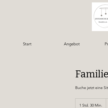
Start
Angebot
P
Famili
Buche jetzt eine Si
1 Std. 30 Min.
1