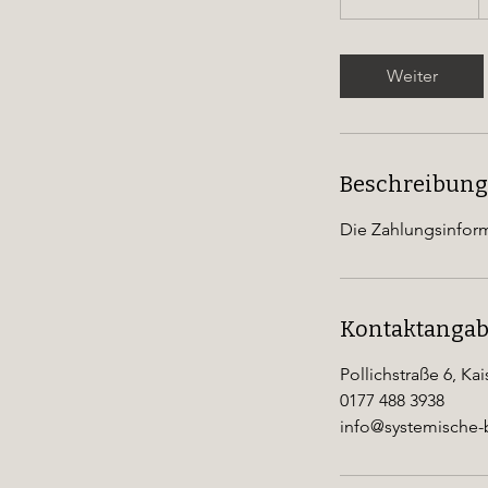
S
t
d
Weiter
3
0
M
i
Beschreibung
n
.
Die Zahlungsinform
Kontaktanga
Pollichstraße 6, Ka
0177 488 3938
info@systemische-